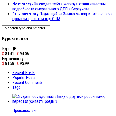
Next story
«Он сведет тебя в могилу»: стали известны
подробности смертельного ДТП в Серпухове
Previous story
Падающий на Землю метеорит взорвался с
громким грохотом над США
Курсы валют
Курс ЦБ
$
81.41
€
94.06
Биржевой курс
$
81.58
€
93.99
Recent Posts
Popular Posts
Recent Comments
Tags
Происшествия