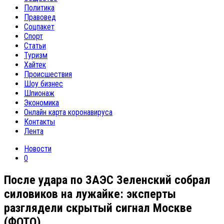
Политика
Правовед
Соцпакет
Спорт
Статьи
Туризм
Хайтек
Происшествия
Шоу бизнес
Шпионаж
Экономика
Онлайн карта коронавируса
Контакты
Лента
Новости
0
После удара по ЗАЭС Зеленский собрал
силовиков на лужайке: эксперты
разглядели скрытый сигнал Москве
(ФОТО)