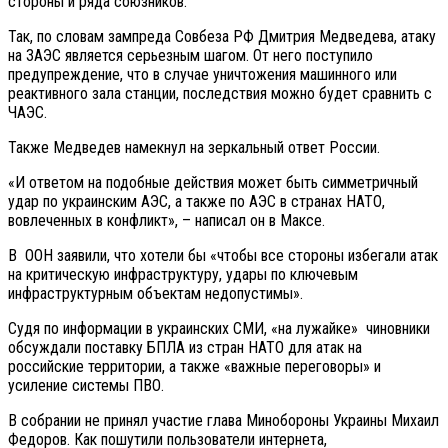
стороны и ряда союзников.
Так, по словам зампреда Совбеза РФ Дмитрия Медведева, атаку
на ЗАЭС является серьезным шагом. От него поступило
предупреждение, что в случае уничтожения машинного или
реактивного зала станции, последствия можно будет сравнить с
ЧАЭС.
Также Медведев намекнул на зеркальный ответ России.
«И ответом на подобные действия может быть симметричный
удар по украинским АЭС, а также по АЭС в странах НАТО,
вовлеченных в конфликт», – написал он в Максе.
В ООН заявили, что хотели бы «чтобы все стороны избегали атак
на критическую инфраструктуру, удары по ключевым
инфраструктурным объектам недопустимы».
Судя по информации в украинских СМИ, «на лужайке» чиновники
обсуждали поставку БПЛА из стран НАТО для атак на
российские территории, а также «важные переговоры» и
усиление системы ПВО.
В собрании не принял участие глава Минобороны Украины Михаил
Федоров. Как пошутили пользователи интернета,