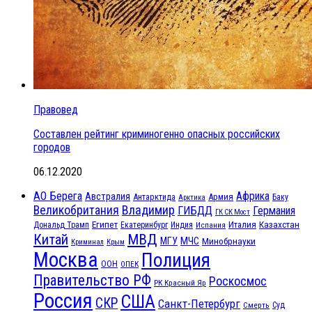
Правовед
Составлен рейтинг криминогенно опасных российских
городов
06.12.2020
АО Берега
Африка
Австралия
Антарктида
Армия
Баку
Арктика
Великобритания
Владимир
ГИБДД
Германия
ГК СК Мост
Египет
Казахстан
Италия
Дональд Трамп
Екатеринбург
Индия
Испания
МВД
Китай
МЧС
МГУ
Минобрнауки
Криминал
Крым
Москва
Полиция
ООН
ОПЕК
Правительство РФ
Роскосмос
РК Красный Яр
Россия
США
СКР
Санкт-Петербург
Смерть
Суд