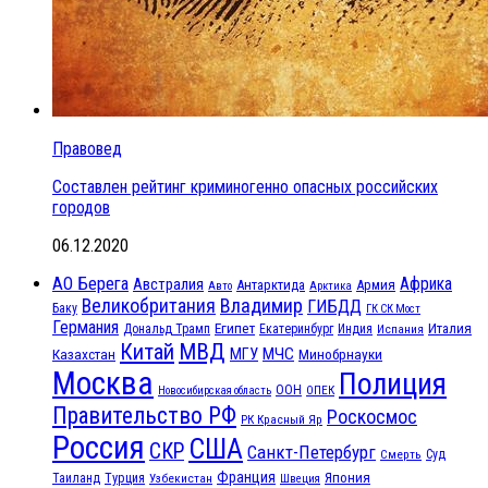
Правовед
Составлен рейтинг криминогенно опасных российских
городов
06.12.2020
АО Берега
Африка
Австралия
Антарктида
Армия
Авто
Арктика
Великобритания
Владимир
ГИБДД
Баку
ГК СК Мост
Германия
Египет
Италия
Дональд Трамп
Екатеринбург
Индия
Испания
МВД
Китай
МГУ
МЧС
Казахстан
Минобрнауки
Москва
Полиция
ООН
ОПЕК
Новосибирская область
Правительство РФ
Роскосмос
РК Красный Яр
Россия
США
СКР
Санкт-Петербург
Смерть
Суд
Франция
Турция
Япония
Таиланд
Узбекистан
Швеция