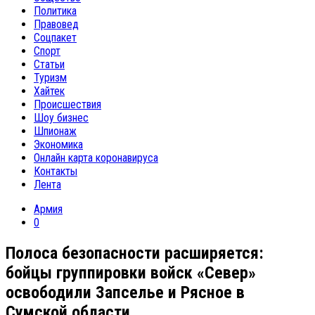
Политика
Правовед
Соцпакет
Спорт
Статьи
Туризм
Хайтек
Происшествия
Шоу бизнес
Шпионаж
Экономика
Онлайн карта коронавируса
Контакты
Лента
Армия
0
Полоса безопасности расширяется:
бойцы группировки войск «Север»
освободили Запселье и Рясное в
Сумской области