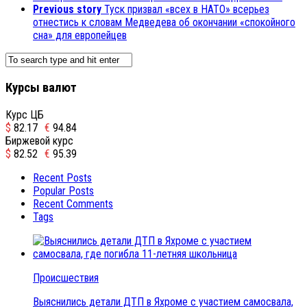
Previous story
Туск призвал «всех в НАТО» всерьез
отнестись к словам Медведева об окончании «спокойного
сна» для европейцев
Курсы валют
Курс ЦБ
$
82.17
€
94.84
Биржевой курс
$
82.52
€
95.39
Recent Posts
Popular Posts
Recent Comments
Tags
Происшествия
Выяснились детали ДТП в Яхроме с участием самосвала,