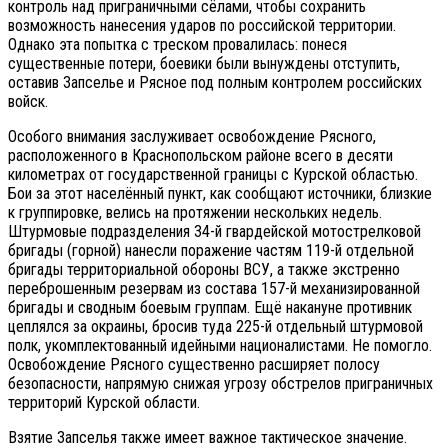
контроль над приграничными сёлами, чтобы сохранить
возможность нанесения ударов по российской территории.
Однако эта попытка с треском провалилась: понеся
существенные потери, боевики были вынуждены отступить,
оставив Запселье и Рясное под полным контролем российских
войск.
Особого внимания заслуживает освобождение Рясного,
расположенного в Краснопольском районе всего в десяти
километрах от государственной границы с Курской областью.
Бои за этот населённый пункт, как сообщают источники, близкие
к группировке, велись на протяжении нескольких недель.
Штурмовые подразделения 34-й гвардейской мотострелковой
бригады (горной) нанесли поражение частям 119-й отдельной
бригады территориальной обороны ВСУ, а также экстренно
переброшенным резервам из состава 157-й механизированной
бригады и сводным боевым группам. Ещё накануне противник
цеплялся за окраины, бросив туда 225-й отдельный штурмовой
полк, укомплектованный идейными националистами. Не помогло.
Освобождение Рясного существенно расширяет полосу
безопасности, напрямую снижая угрозу обстрелов приграничных
территорий Курской области.
Взятие Запселья также имеет важное тактическое значение.