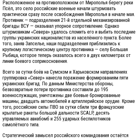
Расположенное на противоположном от Мирополья берегу реки
Псёл, это село российские военные начали штурмовать
практически сразу после освобождения Мирополья в начале мая.
Противник — подразделения 21-й отдельной механизированной
бригады ВСУ — оказывал упорное сопротивление. Однако
штурмовикам «Севера» удалось сломить его и выбить последние
группы украинских националистов из населённого пункта. Более
того, заняв Запселье, наши подразделения приблизились к
крупному логистическому центру противника — селу Большая
Рыбица, которое теперь оказалось всего в двух километрах от
линии боевого соприкосновения.
Всего за сутки боёв на Сумском и Харьковском направлениях
группировка «Север» нанесла поражение формированиям пяти
украинских бригад. По данным Министерства обороны,
безвозвратные потери противника составили до 195
военнослужащих, уничтожены две боевые бронированные
машины, двадцать автомобилей и артиллерийское орудие. Кроме
того, российские силы ПВО за сутки сбили три французские
крылатые ракеты большой дальности SCALP, десять
управляемых авиабомб и 255 ударных беспилотников
самолётного типа.
Стратегический замысел российского командования остаётся