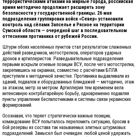
террористическими атаками на мирные города, российская
армия методично продолжает расширять зону
безопасности у государственной границы. 26 мая
подразделения группировки войск «Север» установили
контроль над сёлами Запселье и Рясное на территории
Сумской области — очередной шаг в последовательном
оттеснении противника от рубежей России.
Штурм обоих населённых пунктов стал результатом слаженных
действий разведчиков, мотострелков, операторов ударных
дронов и артиллеристов. Разведывательные подразделения
первыми вскрыли огневые позиции ВСУ, после чего мотострелки,
закрепившись на окраинах, совместно с расчётами БПЛА
приступили к методичной зачистке. Противника выдавливали из
зданий, подвалов и оборудованных блиндажей — методично, этаж
за этажом, метр за метром. Артиллерия тем временем вела
интенсивную контрбатарейную борьбу, одновременно подавляя
пункты управления беспилотниками и системы связи украинских
формирований.
Осознавая, что теряет стратегически важные позиции,
командование ВСУ попыталось переломить ситуацию, бросив в
бой резервы из состава так называемых элитных штурмовых
подразделений. Замысел был очевиден: любой ценой удержать