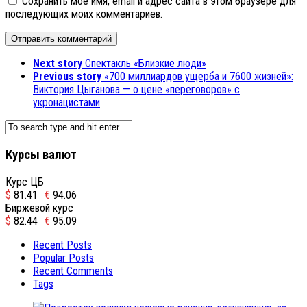
Сохранить моё имя, email и адрес сайта в этом браузере для
последующих моих комментариев.
Next story
Спектакль «Близкие люди»
Previous story
«700 миллиардов ущерба и 7600 жизней»:
Виктория Цыганова — о цене «переговоров» с
укронацистами
Курсы валют
Курс ЦБ
$
81.41
€
94.06
Биржевой курс
$
82.44
€
95.09
Recent Posts
Popular Posts
Recent Comments
Tags