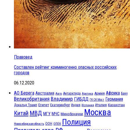
Правовед
Составлен рейтинг криминогенно опасных российских
городов
06.12.2020
АО Берега
Африка
Австралия
Антарктида
Армия
Баку
Авто
Арктика
Великобритания
Владимир
ГИБДД
Германия
ГК СК Мост
Египет
Казахстан
Италия
Дональд Трамп
Екатеринбург
Индия
Испания
Москва
МВД
Китай
МЧС
МГУ
Минобрнауки
Полиция
ООН
ОПЕК
Новосибирская область