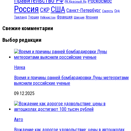
Правительство РФ
Роскосмос
РК Красный Яр
Россия
США
СКР
Санкт-Петербург
Смерть
Суд
Франция
Турция
Япония
Таиланд
Узбекистан
Швеция
Свежие комментарии
Выбор редакции
Наука
Время и причины ранней бомбардировки Луны метеоритами
выяснили российские ученые
09.12.2025
Авто
Вождение как дорогое удовольствие: цены в автошколах