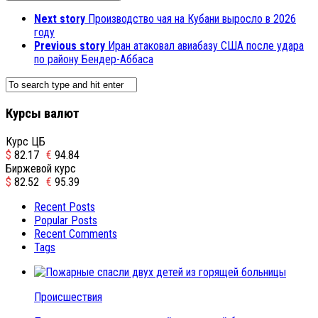
Next story
Производство чая на Кубани выросло в 2026
году
Previous story
Иран атаковал авиабазу США после удара
по району Бендер-Аббаса
Курсы валют
Курс ЦБ
$
82.17
€
94.84
Биржевой курс
$
82.52
€
95.39
Recent Posts
Popular Posts
Recent Comments
Tags
Происшествия