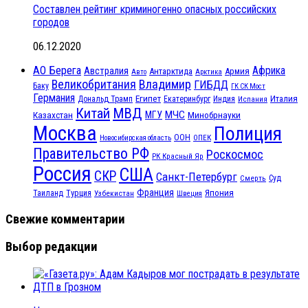
Составлен рейтинг криминогенно опасных российских
городов
06.12.2020
АО Берега
Африка
Австралия
Антарктида
Армия
Авто
Арктика
Великобритания
Владимир
ГИБДД
Баку
ГК СК Мост
Германия
Египет
Италия
Дональд Трамп
Екатеринбург
Индия
Испания
МВД
Китай
МЧС
Казахстан
МГУ
Минобрнауки
Москва
Полиция
ООН
ОПЕК
Новосибирская область
Правительство РФ
Роскосмос
РК Красный Яр
Россия
США
СКР
Санкт-Петербург
Смерть
Суд
Франция
Турция
Япония
Таиланд
Узбекистан
Швеция
Свежие комментарии
Выбор редакции