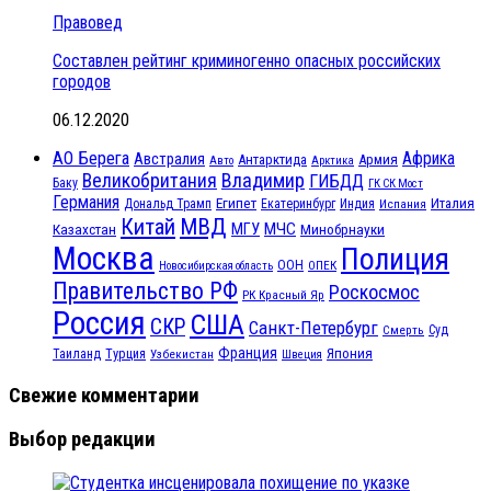
Правовед
Составлен рейтинг криминогенно опасных российских
городов
06.12.2020
АО Берега
Африка
Австралия
Антарктида
Армия
Авто
Арктика
Великобритания
Владимир
ГИБДД
Баку
ГК СК Мост
Германия
Египет
Италия
Дональд Трамп
Екатеринбург
Индия
Испания
МВД
Китай
МГУ
МЧС
Казахстан
Минобрнауки
Москва
Полиция
ООН
ОПЕК
Новосибирская область
Правительство РФ
Роскосмос
РК Красный Яр
Россия
США
СКР
Санкт-Петербург
Смерть
Суд
Франция
Турция
Япония
Таиланд
Узбекистан
Швеция
Свежие комментарии
Выбор редакции