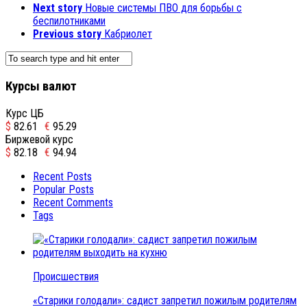
Next story
Новые системы ПВО для борьбы с
беспилотниками
Previous story
Кабриолет
Курсы валют
Курс ЦБ
$
82.61
€
95.29
Биржевой курс
$
82.18
€
94.94
Recent Posts
Popular Posts
Recent Comments
Tags
Происшествия
«Старики голодали»: садист запретил пожилым родителям