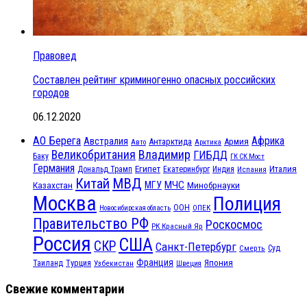
Правовед
Составлен рейтинг криминогенно опасных российских
городов
06.12.2020
АО Берега
Африка
Австралия
Антарктида
Армия
Авто
Арктика
Великобритания
Владимир
ГИБДД
Баку
ГК СК Мост
Германия
Египет
Италия
Дональд Трамп
Екатеринбург
Индия
Испания
МВД
Китай
МЧС
Казахстан
МГУ
Минобрнауки
Москва
Полиция
ООН
ОПЕК
Новосибирская область
Правительство РФ
Роскосмос
РК Красный Яр
Россия
США
СКР
Санкт-Петербург
Смерть
Суд
Франция
Турция
Япония
Таиланд
Узбекистан
Швеция
Свежие комментарии