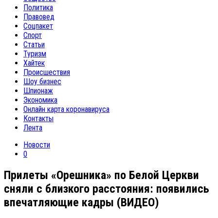
Политика
Правовед
Соцпакет
Спорт
Статьи
Туризм
Хайтек
Происшествия
Шоу бизнес
Шпионаж
Экономика
Онлайн карта коронавируса
Контакты
Лента
Новости
0
Прилеты «Орешника» по Белой Церкви
сняли с близкого расстояния: появились
впечатляющие кадры (ВИДЕО)