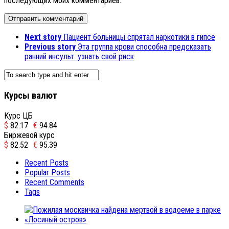
последующих моих комментариев.
Next story
Пациент больницы спрятал наркотики в гипсе
Previous story
Эта группа крови способна предсказать
ранний инсульт: узнать свой риск
Курсы валют
Курс ЦБ
$
82.17
€
94.84
Биржевой курс
$
82.52
€
95.39
Recent Posts
Popular Posts
Recent Comments
Tags