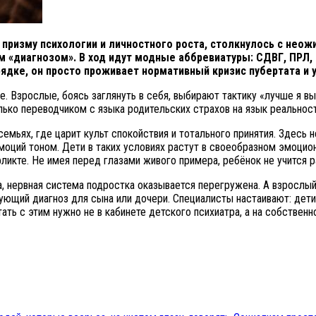
призму психологии и личностного роста, столкнулось с нео
м «диагнозом». В ход идут модные аббревиатуры: СДВГ, ПРЛ,
рядке, он просто проживает нормативный кризис пубертата и у
ге. Взрослые, боясь заглянуть в себя, выбирают тактику «лучше я в
лько переводчиком с языка родительских страхов на язык реальнос
мьях, где царит культ спокойствия и тотального принятия. Здесь н
оций тоном. Дети в таких условиях растут в своеобразном эмоцион
фликте. Не имея перед глазами живого примера, ребёнок не учится 
, нервная система подростка оказывается перегружена. А взрослый
ующий диагноз для сына или дочери. Специалисты настаивают: дети
ь с этим нужно не в кабинете детского психиатра, а на собственно