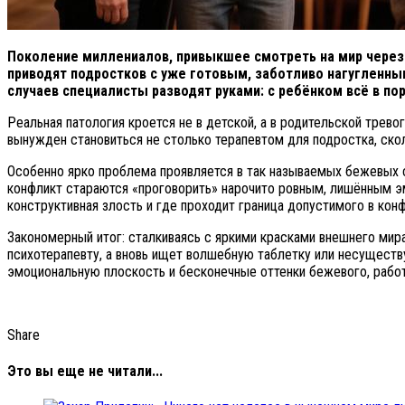
Поколение миллениалов, привыкшее смотреть на мир через 
приводят подростков с уже готовым, заботливо нагугленны
случаев специалисты разводят руками: с ребёнком всё в по
Реальная патология кроется не в детской, а в родительской трево
вынужден становиться не столько терапевтом для подростка, ско
Особенно ярко проблема проявляется в так называемых бежевых се
конфликт стараются «проговорить» нарочито ровным, лишённым эм
конструктивная злость и где проходит граница допустимого в кон
Закономерный итог: сталкиваясь с яркими красками внешнего мира
психотерапевту, а вновь ищет волшебную таблетку или несуществ
эмоциональную плоскость и бесконечные оттенки бежевого, работат
Share
Это вы еще не читали...