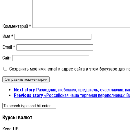
Комментарий
*
Имя
*
Email
*
Сайт
Сохранить моё имя, email и адрес сайта в этом браузере для
Next story
Разведчик, любовник, предатель, счастливчик: к
Previous story
«Российская чаша терпения переполнена»: 
Курсы валют
Курс ЦБ