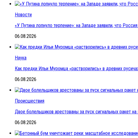
Новости
«У Путина лопнуло терпение»: на Западе заявили, что Росс
06.08.2026
Наука
Как предки Ильи Муромца «растворились» в древних русичах
06.08.2026
Происшествия
Двое болельщиков арестованы за пуск сигнальных ракет на
06.08.2026