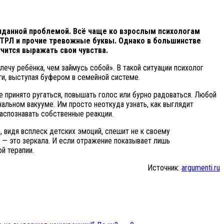
жиданной проблемой. Всё чаще ко взрослым психологам
 ТРЛ и прочие тревожные буквы. Однако в большинстве
чится выражать свои чувства.
ылечу ребёнка, чем займусь собой». В такой ситуации психолог
ти, выступая буфером в семейной системе.
е принято ругаться, повышать голос или бурно радоваться. Любой
альном вакууме. Им просто неоткуда узнать, как выглядит
распознавать собственные реакции.
, видя всплеск детских эмоций, спешит не к своему
 — это зеркала. И если отражение показывает лишь
й терапии.
Источник:
argumenti.ru