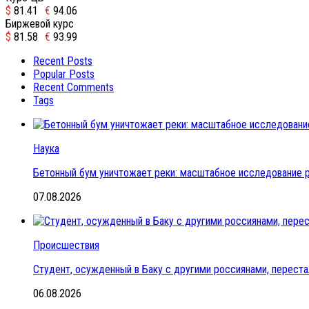
$
81.41
€
94.06
Биржевой курс
$
81.58
€
93.99
Recent Posts
Popular Posts
Recent Comments
Tags
Наука
Бетонный бум уничтожает реки: масштабное исследование 
07.08.2026
Происшествия
Студент, осужденный в Баку с другими россиянами, переста
06.08.2026