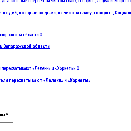
 людей, которые всерьез, на чистом глазу, говорят: „Социал
0
в Запорожской области
0
тели перехватывают «Лелеки» и «Хорнеты»
ены
*