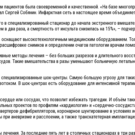
и пациентов была своевременной и качественной. «На базе многоп
ал Сергей Собянин. Инфарктная сеть в настоящее время объединяет 
о в специализированный стационар до начала экстренного вмешате
 в два раза, а смертность от инсульта снизилась на 15%», – подче
, оснащают высокотехнологичным медицинским оборудованием. Толь
 расшифровке снимков и определении очагов патологии врачам помо
вные методы лечения – без больших разрезов и длительного восст
судов. Такие вмешательства в разы уменьшают больничную летальн
специализированные шок-центры. Самую большую угрозу для таких
отоком. В шок-центрах есть оборудование для интенсивной терапии
сердце или сосудах, что позволит избежать трагедии. И объём та
альных проектов по профилям «кардиология» и «сердечно-сосудист
овертеров-дефибрилляторов, коронарное шунтирование в условиях 
 при аневризме и расслоении, а также транскатетерная имплантация
 лечения. За последние пять лет в столичных стационарах в три р