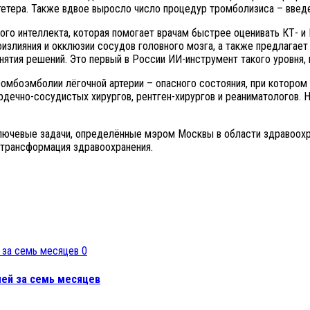
етера. Также вдвое выросло число процедур тромболизиса – введе
ного интеллекта, которая помогает врачам быстрее оценивать КТ- 
злияния и окклюзии сосудов головного мозга, а также предлагает 
нятия решений. Это первый в России ИИ-инструмент такого уровня,
ромбоэмболии лёгочной артерии – опасного состояния, при котором 
рдечно-сосудистых хирургов, рентген-хирургов и реаниматологов. 
лючевые задачи, определённые мэром Москвы в области здравоохр
 трансформация здравоохранения.
0
лей за семь месяцев