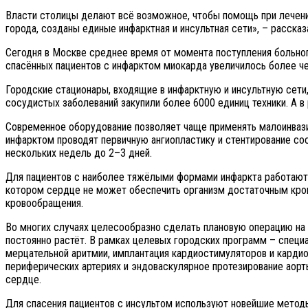
Власти столицы делают всё возможное, чтобы помощь при лечени
города, созданы единые инфарктная и инсультная сети», – рассказ
Сегодня в Москве среднее время от момента поступления больног
спасённых пациентов с инфарктом миокарда увеличилось более чем
Городские стационары, входящие в инфарктную и инсультную сети
сосудистых заболеваний закупили более 6000 единиц техники. А в
Современное оборудование позволяет чаще применять малоинвази
инфарктом проводят первичную ангиопластику и стентирование со
нескольких недель до 2–3 дней.
Для пациентов с наиболее тяжёлыми формами инфаркта работают 
котором сердце не может обеспечить организм достаточным кров
кровообращения.
Во многих случаях целесообразно сделать плановую операцию на 
постоянно растёт. В рамках целевых городских программ – специ
мерцательной аритмии, имплантация кардиостимуляторов и карди
периферических артериях и эндоваскулярное протезирование аорты
сердце.
Для спасения пациентов с инсультом используют новейшие методы