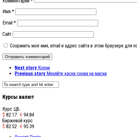
Комментарий
*
Имя
*
Email
*
Сайт
Сохранить моё имя, email и адрес сайта в этом браузере для
Next story
Корни
Previous story
Меняйте каски снова на маски
Курсы валют
Курс ЦБ
$
82.17
€
94.84
Биржевой курс
$
82.52
€
95.39