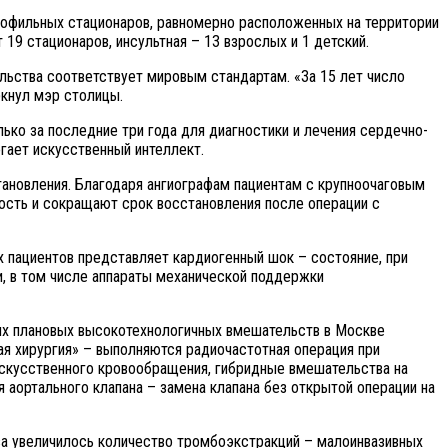
рофильных стационаров, равномерно расположенных на территории
19 стационаров, инсультная – 13 взрослых и 1 детский.
льства соответствует мировым стандартам. «За 15 лет число
ркнул мэр столицы.
ко за последние три года для диагностики и лечения сердечно-
гает искусственный интеллект.
ановления. Благодаря ангиографам пациентам с крупноочаговым
ость и сокращают срок восстановления после операции с
 пациентов представляет кардиогенный шок – состояние, при
, в том числе аппараты механической поддержки
ких плановых высокотехнологичных вмешательств в Москве
ая хирургия» – выполняются радиочастотная операция при
искусственного кровообращения, гибридные вмешательства на
 аортального клапана – замена клапана без открытой операции на
аза увеличилось количество тромбоэкстракций – малоинвазивных