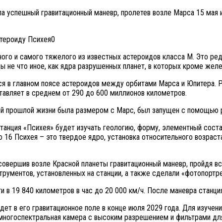
а успешный гравитационный маневр, пролетев возле Марса 15 мая и 
ого и самого тяжелого из известных астероидов класса М. Это ред
ды не что иное, как ядра разрушенных планет, в которых кроме жел
я в главном поясе астероидов между орбитами Марса и Юпитера. Р
тавляет в среднем от 290 до 600 миллионов километров.
ей прошлой жизни была размером с Марс, был запущен с помощью р
танция «Психея» будет изучать геологию, форму, элементный соста
 16 Психея – это твердое ядро, установка относительного возраста
совершив возле Красной планеты гравитационный маневр, пройдя вс
трументов, установленных на станции, а также сделали «фотопортр
 в 19 840 километров в час до 20 000 км/ч. После маневра станци
дет в его гравитационное поле в конце июля 2029 года. Для изучен
 многоспектральная камера с высоким разрешением и фильтрами для