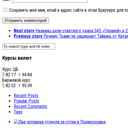
Сохранить моё имя, email и адрес сайта в этом браузере для
Next story
Названы цели ответного удара 545 «Гераней» и 
Previous story
Почему Трамп не защищает Тайвань от Кита
Курсы валют
Курс ЦБ
$
82.17
€
94.84
Биржевой курс
$
82.52
€
95.39
Recent Posts
Popular Posts
Recent Comments
Tags