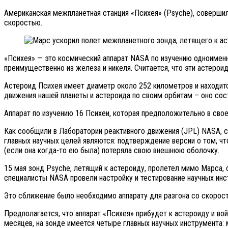
Американская межпланетная станция «Психея» (Psyche), совершил
скоростью.
«Психея» — это космический аппарат NASA по изучению одноименн
преимущественно из железа и никеля. Считается, что эти астерои
Астероид Психея имеет диаметр около 252 километров и находитс
движения нашей планеты и астероида по своим орбитам – оно сос
Аппарат по изучению 16 Психеи, которая предположительно в сво
Как сообщили в Лаборатории реактивного движения (JPL) NASA, с
главных научных целей являются: подтверждение версии о том, что
(если она когда-то ею была) потеряла свою внешнюю оболочку.
15 мая зонд Psyche, летящий к астероиду, пролетел мимо Марса, 
специалисты NASA провели настройку и тестирование научных инс
Это сближение было необходимо аппарату для разгона со скорости
Предполагается, что аппарат «Психея» прибудет к астероиду и вой
месяцев, на зонде имеется четыре главных научных инструмента: