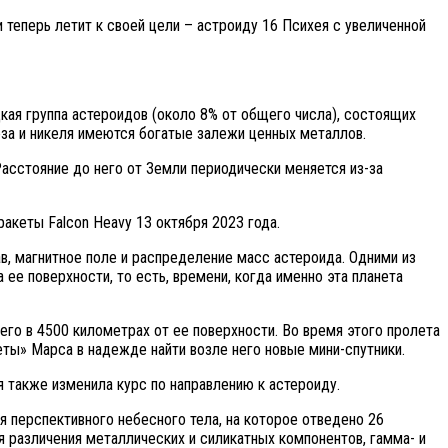
теперь летит к своей цели – астроиду 16 Психея с увеличенной
кая группа астероидов (около 8% от общего числа), состоящих
еза и никеля имеются богатые залежи ценных металлов.
асстояние до него от Земли периодически меняется из-за
акеты Falcon Heavy 13 октября 2023 года.
в, магнитное поле и распределение масс астероида. Одними из
 ее поверхности, то есть, времени, когда именно эта планета
его в 4500 километрах от ее поверхности. Во время этого пролета
еты» Марса в надежде найти возле него новые мини-спутники.
я также изменила курс по направлению к астероиду.
ия перспективного небесного тела, на которое отведено 26
 различения металлических и силикатных компонентов, гамма- и