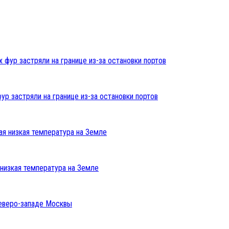
ур застряли на границе из-за остановки портов
низкая температура на Земле