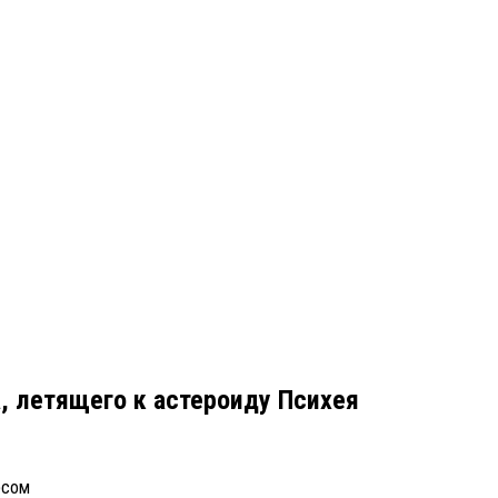
, летящего к астероиду Психея
рсом