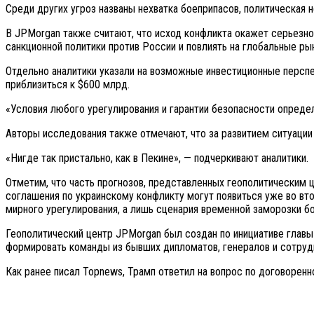
Среди других угроз названы нехватка боеприпасов, политическая 
В JPMorgan также считают, что исход конфликта окажет серьезно
санкционной политики против России и повлиять на глобальные ры
Отдельно аналитики указали на возможные инвестиционные перспе
приблизиться к $600 млрд.
«Условия любого урегулирования и гарантии безопасности определ
Авторы исследования также отмечают, что за развитием ситуации в
«Нигде так пристально, как в Пекине», — подчеркивают аналитики.
Отметим, что часть прогнозов, представленных геополитическим ц
соглашения по украинскому конфликту могут появиться уже во вто
мирного урегулирования, а лишь сценария временной заморозки б
Геополитический центр JPMorgan был создан по инициативе главы 
формировать команды из бывших дипломатов, генералов и сотруд
Как ранее писал Topnews, Трамп ответил на вопрос по договорен