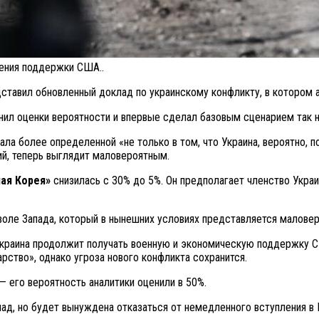
ления поддержки США..
ставил обновленный доклад по украинскому конфликту, в котором а
нил оценки вероятности и впервые сделал базовым сценарием так
а более определенной «не только в том, что Украина, вероятно, пол
ий, теперь выглядит маловероятным.
ая Корея»
снизилась с 30% до 5%. Он предполагает членство Укра
воле Запада, который в нынешних условиях представляется маловер
 Украина продолжит получать военную и экономическую поддержку С
рство», однако угроза нового конфликта сохранится.
— его вероятность аналитики оценили в 50%.
апад, но будет вынуждена отказаться от немедленного вступления в