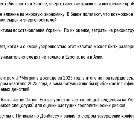
нестабильность в Европе, энергетические кризисы и внутренние пр
е влияние на мировую экономику. В банке полагают, что возможное
нки сырья и энергоносителей.
ктивы восстановления Украины. По их оценке, затраты на реконст
ят, когда и с какой уверенностью этот капитал может быть разверн
нимательно следят не только в Европе, но и в Азии.
ентром JPMorgan в докладе за 2025 год, в итоге не подтвердилась.
ром квартале 2025 года, а сама ситуация якобы приближается к фи
оевых действий.
банка Jamie Dimon. Его запуск стал частью общей тенденции на Уо
ников спецслужб для оценки растущих геополитических рисков.
ностям с Путиным по Донбассу и заявил о скором завершении конфл