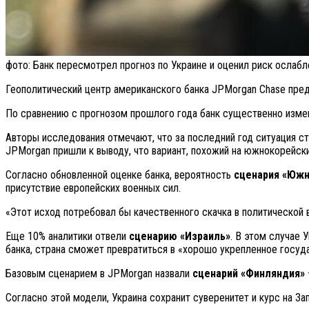
фото: Банк пересмотрел прогноз по Украине и оценил риск ослаб
Геополитический центр американского банка JPMorgan Chase пред
По сравнению с прогнозом прошлого года банк существенно изме
Авторы исследования отмечают, что за последний год ситуация стал
JPMorgan пришли к выводу, что вариант, похожий на южнокорейск
Согласно обновленной оценке банка, вероятность
сценария «Южн
присутствие европейских военных сил.
«Этот исход потребовал бы качественного скачка в политической 
Еще 10% аналитики отвели
сценарию «Израиль»
. В этом случае
банка, страна сможет превратиться в «хорошо укрепленное госуда
Базовым сценарием в JPMorgan назвали
сценарий «Финляндия»
Согласно этой модели, Украина сохранит суверенитет и курс на З