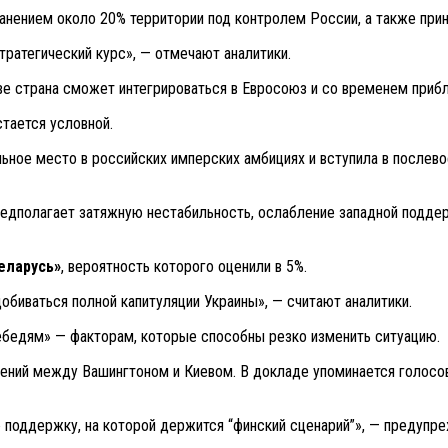
ранением около 20% территории под контролем России, а также прин
стратегический курс», — отмечают аналитики.
ве страна сможет интегрироваться в Евросоюз и со временем прибл
тается условной.
ьное место в российских имперских амбициях и вступила в послево
редполагает затяжную нестабильность, ослабление западной подде
еларусь»
, вероятность которого оценили в 5%.
обиваться полной капитуляции Украины», — считают аналитики.
бедям» — факторам, которые способны резко изменить ситуацию.
ений между Вашингтоном и Киевом. В докладе упоминается голосо
поддержку, на которой держится “финский сценарий”», — предупр