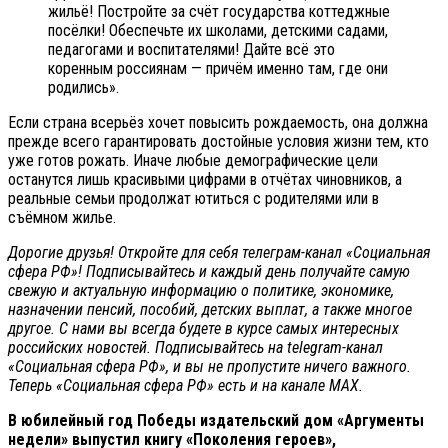
жильё! Постройте за счёт государства коттеджные
посёлки! Обеспечьте их школами, детскими садами,
педагогами и воспитателями! Дайте всё это
коренным россиянам — причём именно там, где они
родились».
Если страна всерьёз хочет повысить рождаемость, она должна
прежде всего гарантировать достойные условия жизни тем, кто
уже готов рожать. Иначе любые демографические цели
останутся лишь красивыми цифрами в отчётах чиновников, а
реальные семьи продолжат ютиться с родителями или в
съёмном жилье.
Дорогие друзья! Откройте для себя телеграм-канал «Социальная
сфера РФ»! Подписывайтесь и каждый день получайте самую
свежую и актуальную информацию о политике, экономике,
назначении пенсий, пособий, детских выплат, а также многое
другое. С нами вы всегда будете в курсе самых интересных
российских новостей. Подписывайтесь на telegram-канал
«Социальная сфера РФ», и вы не пропустите ничего важного.
Теперь
«Социальная сфера РФ» есть и на канале МАХ.
В юбилейный год Победы издательский дом «Аргументы
недели» выпустил книгу «Поколения героев»,