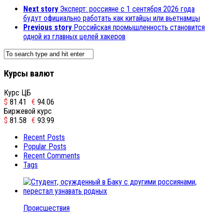
Next story
Эксперт: россияне с 1 сентября 2026 года
будут официально работать как китайцы или вьетнамцы
Previous story
Российская промышленность становится
одной из главных целей хакеров
Курсы валют
Курс ЦБ
$
81.41
€
94.06
Биржевой курс
$
81.58
€
93.99
Recent Posts
Popular Posts
Recent Comments
Tags
Происшествия