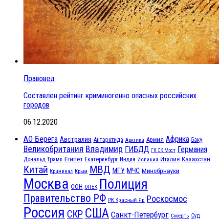
Правовед
Составлен рейтинг криминогенно опасных российских
городов
06.12.2020
АО Берега
Африка
Австралия
Антарктида
Армия
Баку
Арктика
Великобритания
Владимир
ГИБДД
Германия
ГК СК Мост
Египет
Казахстан
Италия
Дональд Трамп
Екатеринбург
Индия
Испания
МВД
Китай
МЧС
МГУ
Минобрнауки
Криминал
Крым
Москва
Полиция
ООН
ОПЕК
Правительство РФ
Роскосмос
РК Красный Яр
Россия
США
СКР
Санкт-Петербург
Смерть
Суд