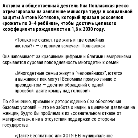
Актриса и общественный деятель Яна Поплавская резко
отреагировала на заявление министра труда и социальной
защиты Антона Котякова, который призвал россиянок
«рожать по 3–4 ребёнка», чтобы достичь целевого
коэффициента рождаемости в 1,6 к 2030 году.
«Только не сказал, где жить и где семейная
ипотека?» — с иронией замечает Поплавская.
Она напоминает: за красивыми цифрами и благими намерениями
скрывается суровая повседневность многодетных семей:
«Многодетные семьи живут в “человейниках”, ютятся
и выживают как могут! Вспомним прямую линию с
президентом — десятки обращений с одной
просьбой: дайте крышу над головой!»
По её мнению, призывы к деторождению без обеспечения
базовых условий — это не забота о нации, а циничное давление на
женщин, будто бы проблема в их «сознательном отказе от
материнства», а не в отсутствии поддержки со стороны
государства.
«Дайте бесплатное или ХОТЯ БЫ муниципальное