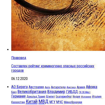
Правовед
Составлен рейтинг криминогенно опасных российских
городов
06.12.2020
АО Берега
Африка
Австралия
Антарктида
Армия
Авто
Арктика
Великобритания
Владимир
ГИБДД
Баку
ГК СК Мост
Германия
Египет
Италия
Дональд Трамп
Екатеринбург
Индия
Испания
МВД
Китай
МЧС
Казахстан
МГУ
Минобрнауки