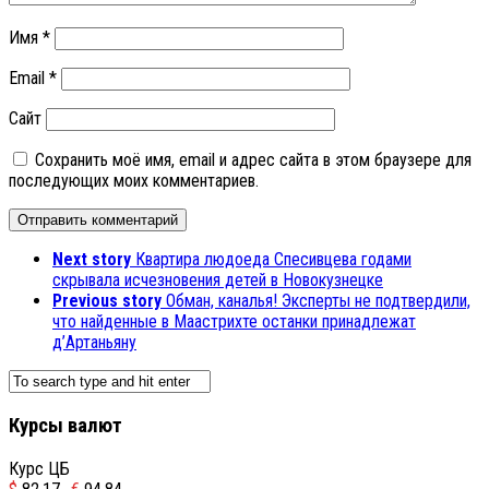
Имя
*
Email
*
Сайт
Сохранить моё имя, email и адрес сайта в этом браузере для
последующих моих комментариев.
Next story
Квартира людоеда Спесивцева годами
скрывала исчезновения детей в Новокузнецке
Previous story
Обман, каналья! Эксперты не подтвердили,
что найденные в Маастрихте останки принадлежат
д’Артаньяну
Курсы валют
Курс ЦБ