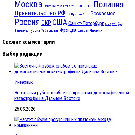
Москва
Полиция
ООН
ОПЕК
Новосибирская область
Правительство РФ
Роскосмос
РК Красный Яр
Россия
США
СКР
Санкт-Петербург
Смерть
Суд
Франция
Турция
Япония
Таиланд
Узбекистан
Швеция
Свежие комментарии
Выбор редакции
Интервью
Восточный рубеж слабеет: о признаках демографической
катастрофы на Дальнем Востоке
26.03.2026