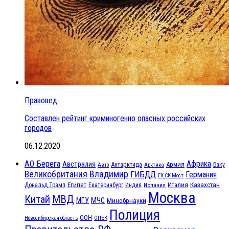
Правовед
Составлен рейтинг криминогенно опасных российских
городов
06.12.2020
АО Берега
Африка
Австралия
Антарктида
Армия
Баку
Авто
Арктика
Великобритания
Владимир
ГИБДД
Германия
ГК СК Мост
Египет
Казахстан
Италия
Дональд Трамп
Екатеринбург
Индия
Испания
Москва
МВД
Китай
МЧС
МГУ
Минобрнауки
Полиция
ООН
ОПЕК
Новосибирская область