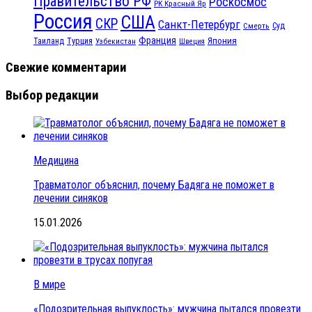
Правительство РФ
Роскосмос
РК Красный Яр
Россия
США
СКР
Санкт-Петербург
Смерть
Суд
Франция
Турция
Япония
Таиланд
Узбекистан
Швеция
Свежие комментарии
Выбор редакции
Медицина
Травматолог объяснил, почему Бадяга не поможет в
лечении синяков
15.01.2026
В мире
«Подозрительная выпуклость»: мужчина пытался провезти