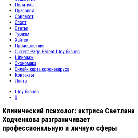
Политика
Правовед
Соцпакет
Спорт
Статьи
Туризм
Хайтек
Происшествия
Current Page Parent
Шоу бизнес
Шпионаж
Экономика
Онлайн карта коронавируса
Контакты
Лента
Шоу бизнес
0
Клинический психолог: актриса Светлана
Ходченкова разграничивает
профессиональную и личную сферы