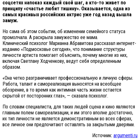
соцсетях напоказ каждый свой шаг, а кто-то живет по
принципу «счастье любит тишину». Оказывается, одна из
самых красивых российских актрис уже год назад вышла
замуж.
Но сама об этом событии, об изменении семейного статуса
промолчала. А раскрыла замужество ее мама.
Клинический психолог Марианна Абравитова рассказал интернет-
изданию «Подмосковье сегодня», что понимание структуры
личности артиста помогает объяснить, почему многие из них,
включая Светлану Ходченкову, ведут себя определенным
образом.
«Она четко разграничивает профессиональную и личную сферы.
Работа, талант и самореализация выносятся на всеобщее
обозрение, в то время как интимная часть жизни остается
скрытой от посторонних глаз», — сказала психолог.
По словам специалиста, для таких людей сцена и кино являются
главным полем самореализации, и им этого вполне достаточно,
их тип личности не является демонстративным во всех сферах,
все личное они предпочитают оставлять за закрытыми дверями.
Источник:
argumenti.ru