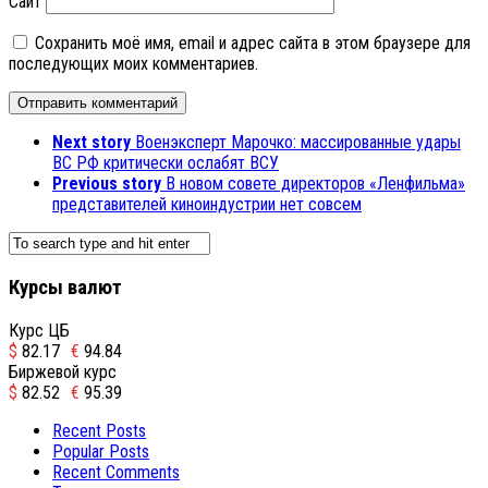
Сайт
Сохранить моё имя, email и адрес сайта в этом браузере для
последующих моих комментариев.
Next story
Военэксперт Марочко: массированные удары
ВС РФ критически ослабят ВСУ
Previous story
В новом совете директоров «Ленфильма»
представителей киноиндустрии нет совсем
Курсы валют
Курс ЦБ
$
82.17
€
94.84
Биржевой курс
$
82.52
€
95.39
Recent Posts
Popular Posts
Recent Comments