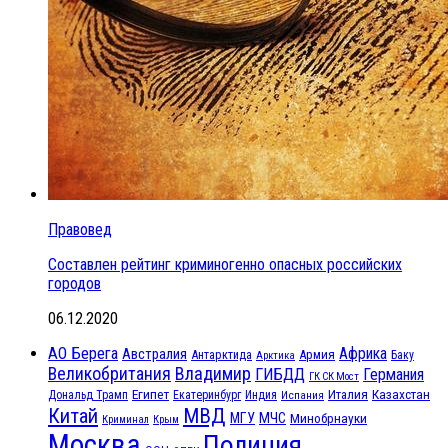
Правовед
Составлен рейтинг криминогенно опасных российских
городов
06.12.2020
АО Берега
Африка
Австралия
Антарктида
Армия
Баку
Арктика
Великобритания
Владимир
ГИБДД
Германия
ГК СК Мост
Египет
Казахстан
Италия
Дональд Трамп
Екатеринбург
Индия
Испания
МВД
Китай
МЧС
МГУ
Минобрнауки
Криминал
Крым
Москва
Полиция