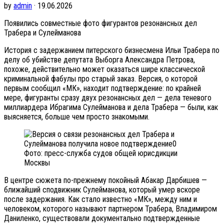
by
admin
· 19.06.2026
Появились совместные фото фигурантов резонансных дел
Трабера и Сулейманова
История с задержанием питерского бизнесмена Ильи Трабера по
делу об убийстве депутата Выборга Александра Петрова,
похоже, действительно может оказаться шире классической
криминальной фабулы про старый заказ. Версия, о которой
первым сообщил «МК», находит подтверждение: по крайней
мере, фигуранты сразу двух резонансных дел — дела теневого
миллиардера Ибрагима Сулейманова и дела Трабера — были, как
выясняется, больше чем просто знакомыми.
Фото: пресс-служба судов общей юрисдикции
Москвы
В центре сюжета по-прежнему покойный Абакар Дарбишев —
ближайший сподвижник Сулейманова, который умер вскоре
после задержания. Как стало известно «МК», между ним и
человеком, которого называют партнером Трабера, Владимиром
Даниленко, существовали документально подтвержденные