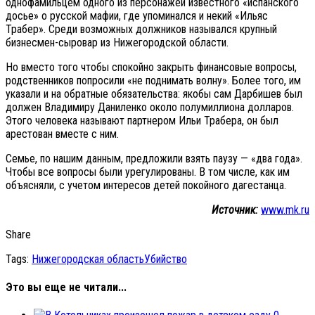
однофамильцем одного из персонажей известного «испанского
досье» о русской мафии, где упоминался и некий «Ильяс
Трабер». Среди возможных должников назывался крупный
бизнесмен-сыровар из Нижегородской области.
Но вместо того чтобы спокойно закрыть финансовые вопросы,
родственников попросили «не поднимать волну». Более того, им
указали и на обратные обязательства: якобы сам Дарбишев был
должен Владимиру Даниленко около полумиллиона долларов.
Этого человека называют партнером Ильи Трабера, он был
арестован вместе с ним.
Семье, по нашим данным, предложили взять паузу — «два года».
Чтобы все вопросы были урегулированы. В том числе, как им
объясняли, с учетом интересов детей покойного дагестанца.
Источник:
www.mk.ru
Share
Tags:
Нижегородская область
Убийство
Это вы еще не читали...