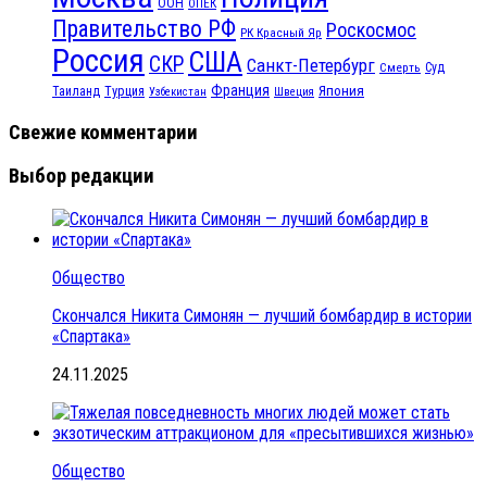
ООН
ОПЕК
Правительство РФ
Роскосмос
РК Красный Яр
Россия
США
СКР
Санкт-Петербург
Смерть
Суд
Франция
Турция
Япония
Таиланд
Узбекистан
Швеция
Свежие комментарии
Выбор редакции
Общество
Скончался Никита Симонян — лучший бомбардир в истории
«Спартака»
24.11.2025
Общество