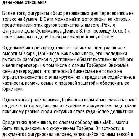
денежные отношения.
Более того, фигуранты обоих резонансных дел пересекались не
только на бумаге. В Сети можно найти фотографии, на которых
представители этих кругов запечатлены вместе. Речь о
фигуранте дела Сулейманова Денисе З. (по прозвищу Хохол) и
арестованном по делу Трабера боксере Алисултане Н.
Отдельный интерес представляет происходящее уже после
смерти Абакара Дарбишева. Как выяснилось, его наследники
пытались разобраться с долговыми обязательствами покойного
и вели переговоры, в том числе с самим Трабером. Знакомые
семьи утверждают, что питерский бизнесмен не только не
отрицал знакомства с этим кругом, но и предлагал содействие: в
частности, помочь семье с правовой защитой и обеспечить ее
юристами.
Однако когда родственники Дарбишева попытались заявить права
на деньги, которые, согласно найденным документам, задолжали
покойному разные люди, ситуация стала куда более деликатной.
Среди таких должников, по словам собеседника «МК», могли
быть лица, знакомые с окружением Трабера. В частности, в
документах фигурировал человек, являющийся полным тезкой и