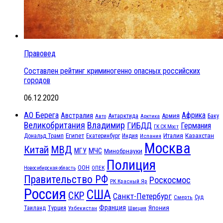
Правовед
Составлен рейтинг криминогенно опасных российских
городов
06.12.2020
АО Берега
Африка
Австралия
Антарктида
Армия
Баку
Авто
Арктика
Великобритания
Владимир
ГИБДД
Германия
ГК СК Мост
Египет
Казахстан
Италия
Дональд Трамп
Екатеринбург
Индия
Испания
Москва
МВД
Китай
МЧС
МГУ
Минобрнауки
Полиция
ООН
ОПЕК
Новосибирская область
Правительство РФ
Роскосмос
РК Красный Яр
Россия
США
СКР
Санкт-Петербург
Смерть
Суд
Франция
Турция
Япония
Таиланд
Узбекистан
Швеция