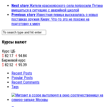
Next story
Жители красноярского села попросили Путина
вмешаться в ситуацию с аварийной школой
Previous story
Известная певица высказалась о новых
поставках оружия Киеву: Что-то это не похоже на
подготовку к миру
Курсы валют
Курс ЦБ
$
82.17
€
94.84
Биржевой курс
$
82.52
€
95.39
Recent Posts
Popular Posts
Recent Comments
Tags