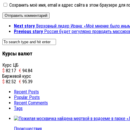
Сохранить моё имя, email и адрес сайта в этом браузере для
Next story
Верховный лидер Ирана: «Моё мнение было ины
Previous story
Россия будет регулярно проводить массир
Курсы валют
Курс ЦБ
$
82.17
€
94.84
Биржевой курс
$
82.52
€
95.39
Recent Posts
Popular Posts
Recent Comments
Tags
Происшествия