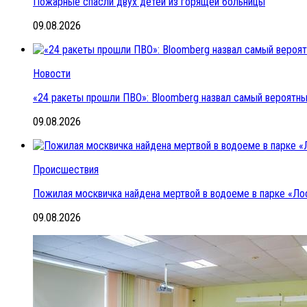
Пожарные спасли двух детей из горящей больницы
09.08.2026
Новости
«24 ракеты прошли ПВО»: Bloomberg назвал самый вероятный
09.08.2026
Происшествия
Пожилая москвичка найдена мертвой в водоеме в парке «Ло
09.08.2026