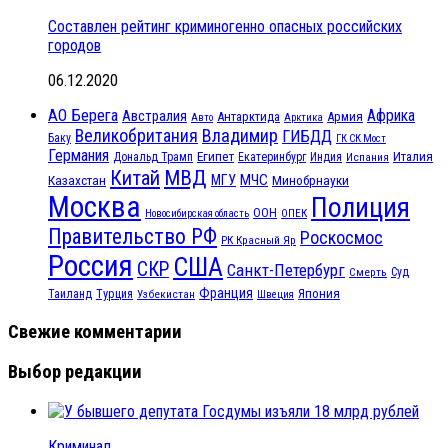
Составлен рейтинг криминогенно опасных российских
городов
06.12.2020
АО Берега
Африка
Австралия
Антарктида
Армия
Авто
Арктика
Великобритания
Владимир
ГИБДД
Баку
ГК СК Мост
Германия
Египет
Италия
Дональд Трамп
Екатеринбург
Индия
Испания
МВД
Китай
МЧС
Казахстан
МГУ
Минобрнауки
Москва
Полиция
ООН
ОПЕК
Новосибирская область
Правительство РФ
Роскосмос
РК Красный Яр
Россия
США
СКР
Санкт-Петербург
Смерть
Суд
Франция
Турция
Япония
Таиланд
Узбекистан
Швеция
Свежие комментарии
Выбор редакции
Криминал