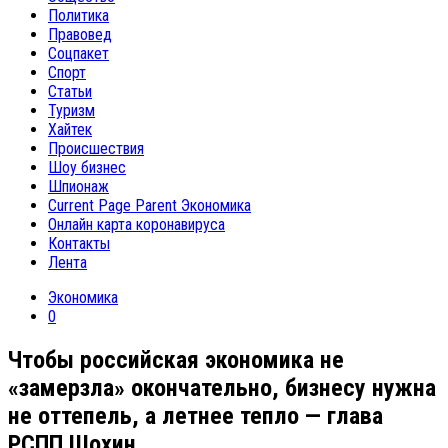
Политика
Правовед
Соцпакет
Спорт
Статьи
Туризм
Хайтек
Происшествия
Шоу бизнес
Шпионаж
Current Page Parent
Экономика
Онлайн карта коронавируса
Контакты
Лента
Экономика
0
Чтобы российская экономика не
«замерзла» окончательно, бизнесу нужна
не оттепель, а летнее тепло — глава
РСПП Шохин