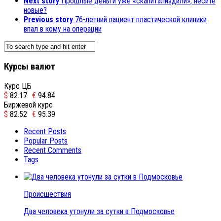
Next story
Прошлые деньги уже «скапитализдили», несите
новые?
Previous story
76-летний пациент пластической клиники
впал в кому на операции
Курсы валют
Курс ЦБ
$
82.17
€
94.84
Биржевой курс
$
82.52
€
95.39
Recent Posts
Popular Posts
Recent Comments
Tags
Происшествия
Два человека утонули за сутки в Подмосковье