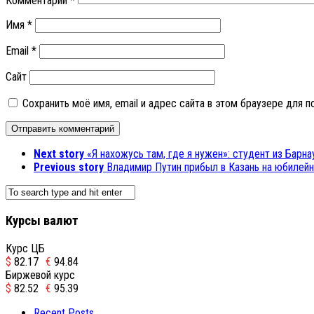
Комментарий
*
Имя
*
Email
*
Сайт
Сохранить моё имя, email и адрес сайта в этом браузере для
Next story
«Я нахожусь там, где я нужен»: студент из Бар
Previous story
Владимир Путин прибыл в Казань на юбиле
Курсы валют
Курс ЦБ
$
82.17
€
94.84
Биржевой курс
$
82.52
€
95.39
Recent Posts