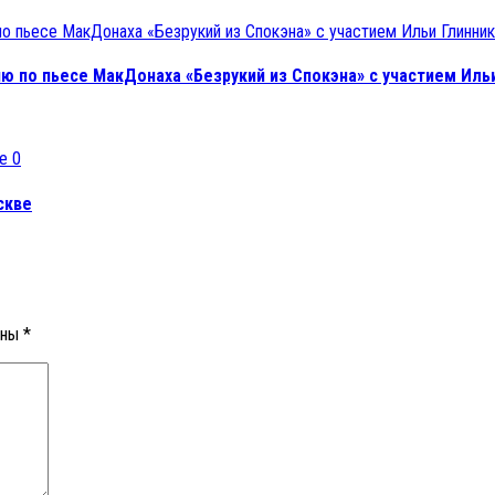
ю по пьесе МакДонаха «Безрукий из Спокэна» с участием Иль
0
скве
ены
*