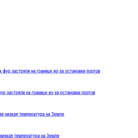
ур застряли на границе из-за остановки портов
низкая температура на Земле