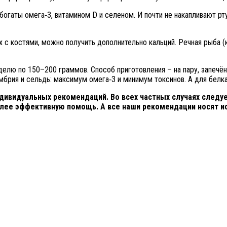
гаты омега‑3, витамином D и селеном. И почти не накапливают ртут
с костями, можно получить дополнительно кальций. Речная рыба (ка
елю по 150–200 граммов. Способ приготовления – на пару, запечённ
мбрия и сельдь: максимум омега‑3 и минимум токсинов. А для белка
дивидуальных рекомендаций. Во всех частных случаях следуе
олее эффективную помощь. А все наши рекомендации носят и