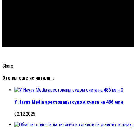
Share
Это вы еще не читали...
0
У Havas Media арестованы судом счета на 486 млн
02.12.2025