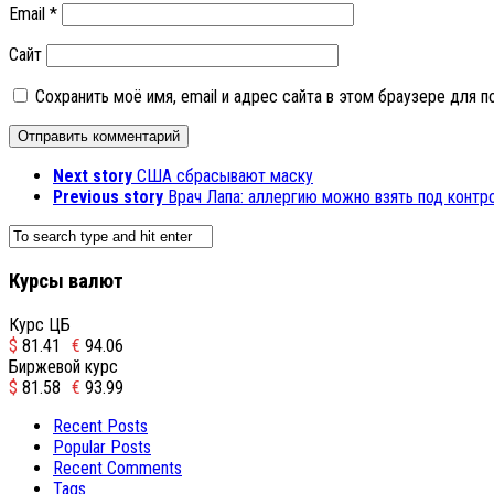
Email
*
Сайт
Сохранить моё имя, email и адрес сайта в этом браузере для
Next story
CША сбрасывают маску
Previous story
Врач Лапа: аллергию можно взять под контр
Курсы валют
Курс ЦБ
$
81.41
€
94.06
Биржевой курс
$
81.58
€
93.99
Recent Posts
Popular Posts
Recent Comments
Tags