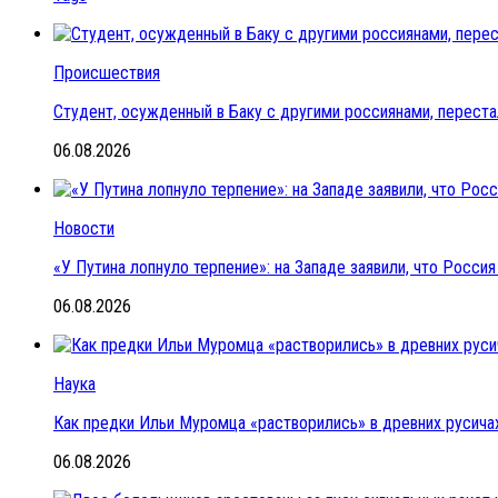
Происшествия
Студент, осужденный в Баку с другими россиянами, переста
06.08.2026
Новости
«У Путина лопнуло терпение»: на Западе заявили, что Росс
06.08.2026
Наука
Как предки Ильи Муромца «растворились» в древних русичах
06.08.2026