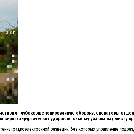
выстроил глубокоэшелонированную оборону, операторы отдел
 серию хирургических ударов по самому уязвимому месту вра
нтенны радиоэлектронной разведки, без которых управление подра