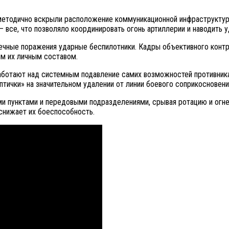
методично вскрыли расположение коммуникационной инфраструктуры
все, что позволяло координировать огонь артиллерии и наводить у
ечные поражения ударные беспилотники. Кадры объективного конт
м их личным составом.
работают над системным подавление самих возможностей противник
ички» на значительном удалении от линии боевого соприкосновени
и пунктами и передовыми подразделениями, срывая ротацию и огне
 снижает их боеспособность.