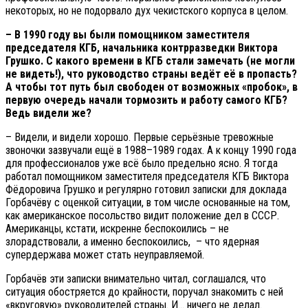
некоторых, но не подорвало дух чекистского корпуса в целом.
– В 1990 году вы были помощником заместителя
председателя КГБ, начальника контрразведки Виктора
Грушко. С какого времени в КГБ стали замечать (не могли
не видеть!), что руководство страны ведёт её в пропасть?
А чтобы тот путь был свободен от возможных «пробок», в
первую очередь начали тормозить и работу самого КГБ?
Ведь видели же?
– Видели, и видели хорошо. Первые серьёзные тревожные
звоночки зазвучали ещё в 1988–1989 годах. А к концу 1990 года
для профессионалов уже всё было предельно ясно. Я тогда
работал помощником заместителя председателя КГБ Виктора
Фёдоровича Грушко и регулярно готовил записки для доклада
Горбачёву с оценкой ситуации, в том числе основанные на том,
как американское посольство видит положение дел в СССР.
Американцы, кстати, искренне беспокоились – не
злорадствовали, а именно беспокоились, – что ядерная
супердержава может стать неуправляемой.
Горбачёв эти записки внимательно читал, соглашался, что
ситуация обостряется до крайности, поручал знакомить с ней
«вкруговую» руководителей страны. И… ничего не делал.