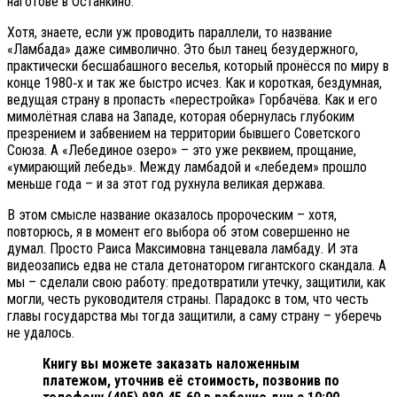
наготове в Останкино.
Хотя, знаете, если уж проводить параллели, то название
«Ламбада» даже символично. Это был танец безудержного,
практически бесшабашного веселья, который пронёсся по миру в
конце 1980‑х и так же быстро исчез. Как и короткая, бездумная,
ведущая страну в пропасть «перестройка» Горбачёва. Как и его
мимолётная слава на Западе, которая обернулась глубоким
презрением и забвением на территории бывшего Советского
Союза. А «Лебединое озеро» – это уже реквием, прощание,
«умирающий лебедь». Между ламбадой и «лебедем» прошло
меньше года – и за этот год рухнула великая держава.
В этом смысле название оказалось пророческим – хотя,
повторюсь, я в момент его выбора об этом совершенно не
думал. Просто Раиса Максимовна танцевала ламбаду. И эта
видеозапись едва не стала детонатором гигантского скандала. А
мы – сделали свою работу: предотвратили утечку, защитили, как
могли, честь руководителя страны. Парадокс в том, что честь
главы государства мы тогда защитили, а саму страну – уберечь
не удалось.
Книгу вы можете заказать наложенным
платежом, уточнив её стоимость, позвонив по