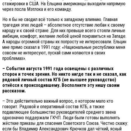
стажировки в США. На Ельцина американцы выходили напрямую
через посла Мэтлока и его команду.
Но я бы не сводил всё только к западному влиянию. Главная
трагедия этих людей – абсолютное отсутствие любви к своему
народу и к своей стране. Для них превыше всего стояли личные
амбиции, комфорт, желание любой ценой понравиться на Западе.
А народы огромной страны их попросту не интересовали. Ельцин
мне прямо сказал в 1991 году: «Национальные республики меня
совсем не интересуют, пускай сами копаются в своих
проблемах».
– События августа 1991 года освещены с различных
сторон и точек зрения. Но никто нигде так и не сказал, как
рядовой личный состав КГБ (не высшее руководство)
отнёсся к происходившему. Восполните эту нишу своим
рассказом.
– Это действительно важный вопрос, о котором мало кто
говорит. Рядовой и оперативный состав КГБ, а также
подавляющее большинство руководителей среднего звена
однозначно поддержали ГКЧП. Люди были готовы выполнять
жёсткие приказы для спасения Советского Союза. Честно скажу:
если бы Владимир Александрович Крючков дал чёткий, ясный