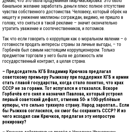
думаю, что это была продуманная пиар‑маскировка. Это было
банальное желание заработать деньги плюс полное отсутствие
чувства собственного достоинства. Человеку, который обрёк на
нищету и унижение миллионы сограждан, видимо, не пришло в
голову, что сняться в такой рекламе – значит окончательно
утратить уважение и соотечественников, и потомков.
Так что если говорить о коррупции как о моральном явлении – о
готовности продать интересы страны за личные выгоды, – то
Горбачёв был самым настоящим коррупционером. Только
предметом торговли у него была не должность или
государственный контракт, а целая страна.
– Председатель КГБ Владимир Крючков предлагал
советскому премьеру Рыжкову при поддержке КГБ и армии
стать главой государства, когда стало понятно, что крах
СССР не за горами. Тот испугался и отказался. Вскоре
Горбачёв его снял и назначил Павлова, который устроил
первый советский дефолт, отменив 50‑ и 100‑рублёвые
купюры, что сильно тряхнуло страну. Народ зароптал… Если
бы Рыжков согласился, он смог бы сохранить СССР? И из
чего исходил сам Крючков, предлагая эту непростую
рокировку?