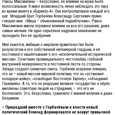
Раисы Максимовны – безусловно, её влияние на мужа было
колоссальным. Я имел возможность лично наблюдать эту пару
во время визита в «Барвиху‑4». Она контролировала каждый его
шаг. Младший брат Горбачёва Александр Сергеевич прямо
говорил мне: «Миша – обыкновенный подкаблучник». Раиса
Максимовна имела огромное влияние на все его решения, даже
самые мелкие. Ни одно серьёзное кадровое назначение не
проходило без её одобрения.
Мне кажется, амбиции о мировом правительстве были
результатом и его собственной непомерной гордыни, и её
постоянного нашёптывания о его «исключительной исторической
миссии». Сочетание провинциального честолюбия, глубокой
внутренней неуверенности и постоянной лести со стороны
Запада создало гремучую смесь. Горбачёв искренне поверил,
что он – новый мессия мировой политики, что он «остановил
холодную войну», «освободил Восточную Европу», «объединил
Германию». А то, что он разрушил великое государство и обрёк
миллионы советских людей на страдания, – это его не
беспокоило. Это, безусловно, граничило с манией величия и даже
безумием.
– Пришедший вместе с Горбачёвым к власти новый
политический бомонд формировался не вокруг привычной