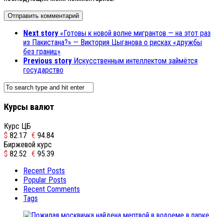
Next story
«Готовы к новой волне мигрантов — на этот раз
из Пакистана?» — Виктория Цыганова о рисках «дружбы
без границ»
Previous story
Искусственным интеллектом займётся
государство
Курсы валют
Курс ЦБ
$
82.17
€
94.84
Биржевой курс
$
82.52
€
95.39
Recent Posts
Popular Posts
Recent Comments
Tags