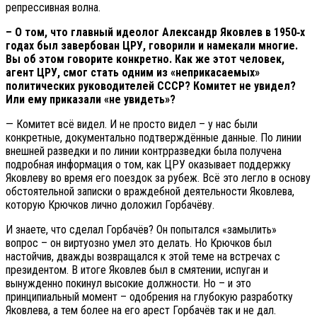
репрессивная волна.
– О том, что главный идеолог Александр Яковлев в 1950‑х
годах был завербован ЦРУ, говорили и намекали многие.
Вы об этом говорите конкретно. Как же этот человек,
агент ЦРУ, смог стать одним из «неприкасаемых»
политических руководителей СССР? Комитет не увидел?
Или ему приказали «не увидеть»?
— Комитет всё видел. И не просто видел – у нас были
конкретные, документально подтверждённые данные. По линии
внешней разведки и по линии контрразведки была получена
подробная информация о том, как ЦРУ оказывает поддержку
Яковлеву во время его поездок за рубеж. Всё это легло в основу
обстоятельной записки о враждебной деятельности Яковлева,
которую Крючков лично доложил Горбачёву.
И знаете, что сделал Горбачёв? Он попытался «замылить»
вопрос – он виртуозно умел это делать. Но Крючков был
настойчив, дважды возвращался к этой теме на встречах с
президентом. В итоге Яковлев был в смятении, испуган и
вынужденно покинул высокие должности. Но – и это
принципиальный момент – одобрения на глубокую разработку
Яковлева, а тем более на его арест Горбачёв так и не дал.