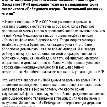
Заседание ГКЧП проходило тоже на музыкальном фоне
знаменитого «Лебединого озера». По печальной аналогии,
что ли?
– Насчёт спасения КГБ и СССР это уж совсем громко. А
название родилось естественным образом. Когда Крючков
рассказывал моему герою о пропавшей кассете, выяснилось, что
на ней Раиса Максимовна танцует топлес ламбаду на яхте
«Крым» на фоне волн Чёрного моря. Тогда модная мелодия
ламбады звучала буквально из каждого утюга – это была
абсолютно доминирующая в то время мелодия. И я, заводя
рабочую папку для материалов по этой операции, написал на
обложке «Операция «Ламбада». Кстати, официально никакого
оперативного дела заведено не было – работа шла в условиях
строжайшей конфиденциальности и высшей степени
секретности. Но рабочее название прижилось у руководства КГБ.
Что касается аналогии с «Лебединым озером» во время ГКЧП –
печальное совпадение, но всё‑таки совпадение, а не параллель.
Балет поставили в эфир не потому, что кто‑то искал
«музыкальный фон», а потому, что это была традиционная замена
для общесоюзного телевидения в траурных или чрезвычайных
ситуациях. Запас записей «Лебединого озера» всегда держали