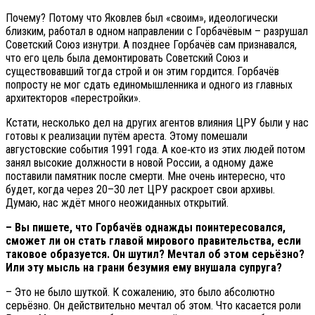
Почему? Потому что Яковлев был «своим», идеологически
близким, работал в одном направлении с Горбачёвым – разрушал
Советский Союз изнутри. А позднее Горбачёв сам признавался,
что его цель была демонтировать Советский Союз и
существовавший тогда строй и он этим гордится. Горбачёв
попросту не мог сдать единомышленника и одного из главных
архитекторов «перестройки».
Кстати, несколько дел на других агентов влияния ЦРУ были у нас
готовы к реализации путём ареста. Этому помешали
августовские события 1991 года. А кое‑кто из этих людей потом
занял высокие должности в новой России, а одному даже
поставили памятник после смерти. Мне очень интересно, что
будет, когда через 20–30 лет ЦРУ раскроет свои архивы.
Думаю, нас ждёт много неожиданных открытий.
– Вы пишете, что Горбачёв однажды поинтересовался,
сможет ли он стать главой мирового правительства, если
таковое образуется. Он шутил? Мечтал об этом серьёзно?
Или эту мысль на грани безумия ему внушала супруга?
– Это не было шуткой. К сожалению, это было абсолютно
серьёзно. Он действительно мечтал об этом. Что касается роли