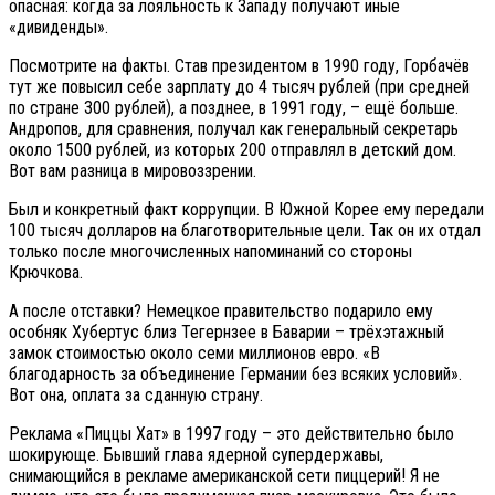
опасная: когда за лояльность к Западу получают иные
«дивиденды».
Посмотрите на факты. Став президентом в 1990 году, Горбачёв
тут же повысил себе зарплату до 4 тысяч рублей (при средней
по стране 300 рублей), а позднее, в 1991 году, – ещё больше.
Андропов, для сравнения, получал как генеральный секретарь
около 1500 рублей, из которых 200 отправлял в детский дом.
Вот вам разница в мировоззрении.
Был и конкретный факт коррупции. В Южной Корее ему передали
100 тысяч долларов на благотворительные цели. Так он их отдал
только после многочисленных напоминаний со стороны
Крючкова.
А после отставки? Немецкое правительство подарило ему
особняк Хубертус близ Тегернзее в Баварии – трёхэтажный
замок стоимостью около семи миллионов евро. «В
благодарность за объединение Германии без всяких условий».
Вот она, оплата за сданную страну.
Реклама «Пиццы Хат» в 1997 году – это действительно было
шокирующе. Бывший глава ядерной супердержавы,
снимающийся в рекламе американской сети пиццерий! Я не