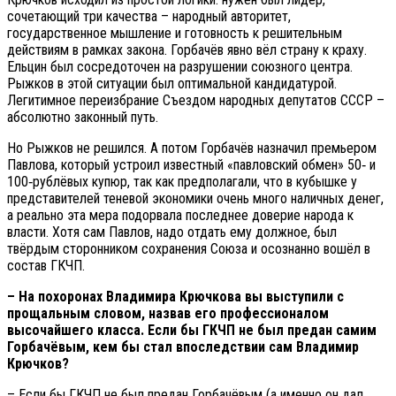
сочетающий три качества – народный авторитет,
государственное мышление и готовность к решительным
действиям в рамках закона. Горбачёв явно вёл страну к краху.
Ельцин был сосредоточен на разрушении союзного центра.
Рыжков в этой ситуации был оптимальной кандидатурой.
Легитимное переизбрание Съездом народных депутатов СССР –
абсолютно законный путь.
Но Рыжков не решился. А потом Горбачёв назначил премьером
Павлова, который устроил известный «павловский обмен» 50‑ и
100‑рублёвых купюр, так как предполагали, что в кубышке у
представителей теневой экономики очень много наличных денег,
а реально эта мера подорвала последнее доверие народа к
власти. Хотя сам Павлов, надо отдать ему должное, был
твёрдым сторонником сохранения Союза и осознанно вошёл в
состав ГКЧП.
– На похоронах Владимира Крючкова вы выступили с
прощальным словом, назвав его профессионалом
высочайшего класса. Если бы ГКЧП не был предан самим
Горбачёвым, кем бы стал впоследствии сам Владимир
Крючков?
– Если бы ГКЧП не был предан Горбачёвым (а именно он дал