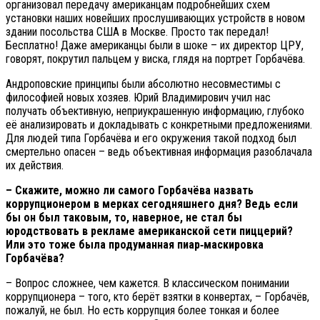
организовал передачу американцам подробнейших схем
установки наших новейших прослушивающих устройств в новом
здании посольства США в Москве. Просто так передал!
Бесплатно! Даже американцы были в шоке – их директор ЦРУ,
говорят, покрутил пальцем у виска, глядя на портрет Горбачёва.
Андроповские принципы были абсолютно несовместимы с
философией новых хозяев. Юрий Владимирович учил нас
получать объективную, неприукрашенную информацию, глубоко
её анализировать и докладывать с конкретными предложениями.
Для людей типа Горбачёва и его окружения такой подход был
смертельно опасен – ведь объективная информация разоблачала
их действия.
– Скажите, можно ли самого Горбачёва назвать
коррупционером в мерках сегодняшнего дня? Ведь если
бы он был таковым, то, наверное, не стал бы
юродствовать в рекламе американской сети пиццерий?
Или это тоже была продуманная пиар‑маскировка
Горбачёва?
– Вопрос сложнее, чем кажется. В классическом понимании
коррупционера – того, кто берёт взятки в конвертах, – Горбачёв,
пожалуй, не был. Но есть коррупция более тонкая и более