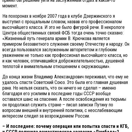
принял бы решение уйти на заслуженный отдых в какой‑то
момент.
На похоронах в ноябре 2007 года в клубе Дзержинского я
выступил с прощальным словом, назвав его профессионалом
высочайшего класса. И это не было фигурой речи. В некрологе
Центра общественных связей ФСБ тогда очень точно сказано:
«Жизненный путь генерала армии В. Крючкова является
примером беззаветного служения своему Отечеству и народу. Он
всегда пользовался заслуженным авторитетом и глубоким
уважением не только как профессионал высочайшего класса, но
и как человек, отличавшийся доброжелательностью, душевной
теплотой и внимательным отношением к окружающим».
До конца жизни Владимир Александрович переживал, что ему не
удалось спасти Советский Союз. Это была его главная душевная
рана. Но нельзя сказать, что он ничего не сделал – именно
благодаря его усилиям в последние годы СССР вообще
оставался шанс на спасение. А после освобождения из тюрьмы
он продолжал служить стране – писал записки Путину по
вопросам внешней и внутренней политики, с неослабевающим
интересом следил за возрождением России.
– И последнее: почему операция или попытка спасти и КГБ,
и СССР получила романтическое название «Ламбада»?