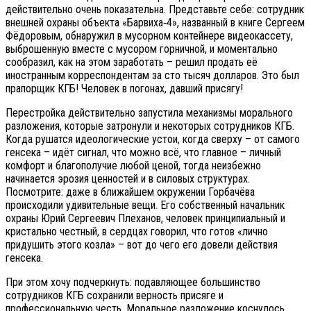
действительно очень показательна. Представьте себе: сотрудник
внешней охраны объекта «Барвиха‑4», названный в книге Сергеем
Фёдоровым, обнаружил в мусорном контейнере видеокассету,
выброшенную вместе с мусором горничной, и моментально
сообразил, как на этом заработать – решил продать её
иностранным корреспондентам за сто тысяч долларов. Это был
прапорщик КГБ! Человек в погонах, давший присягу!
Перестройка действительно запустила механизмы морального
разложения, которые затронули и некоторых сотрудников КГБ.
Когда рушатся идеологические устои, когда сверху – от самого
генсека – идёт сигнал, что можно всё, что главное – личный
комфорт и благополучие любой ценой, тогда неизбежно
начинается эрозия ценностей и в силовых структурах.
Посмотрите: даже в ближайшем окружении Горбачёва
происходили удивительные вещи. Его собственный начальник
охраны Юрий Сергеевич Плеханов, человек принципиальный и
кристально честный, в сердцах говорил, что готов «лично
придушить этого козла» – вот до чего его довели действия
генсека.
При этом хочу подчеркнуть: подавляющее большинство
сотрудников КГБ сохранили верность присяге и
профессиональную честь. Моральное разложение коснулось