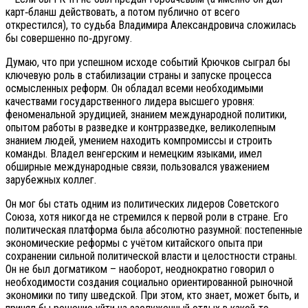
карт‑бланш действовать, а потом публично от всего
открестился), то судьба Владимира Александровича сложилась
бы совершенно по‑другому.
Думаю, что при успешном исходе событий Крючков сыграл бы
ключевую роль в стабилизации страны и запуске процесса
осмысленных реформ. Он обладал всеми необходимыми
качествами государственного лидера высшего уровня:
феноменальной эрудицией, знанием международной политики,
опытом работы в разведке и контрразведке, великолепным
знанием людей, умением находить компромиссы и строить
команды. Владел венгерским и немецким языками, имел
обширные международные связи, пользовался уважением
зарубежных коллег.
Он мог бы стать одним из политических лидеров Советского
Союза, хотя никогда не стремился к первой роли в стране. Его
политическая платформа была абсолютно разумной: постепенные
экономические реформы с учётом китайского опыта при
сохранении сильной политической власти и целостности страны.
Он не был догматиком – наоборот, неоднократно говорил о
необходимости создания социально ориентированной рыночной
экономики по типу шведской. При этом, кто знает, может быть, и