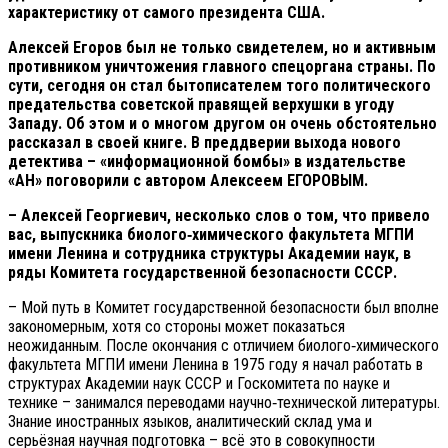
характеристику от самого президента США.
Алексей Егоров был не только свидетелем, но и активным
противником уничтожения главного спецоргана страны. По
сути, сегодня он стал бытописателем того политического
предательства советской правящей верхушки в угоду
Западу. Об этом и о многом другом он очень обстоятельно
рассказал в своей книге. В преддверии выхода нового
детектива – «информационной бомбы» в издательстве
«АН» поговорили с автором Алексеем ЕГОРОВЫМ.
– Алексей
Георгиевич, несколько слов о том, что привело
вас, выпускника биолого‑химического факультета МГПИ
имени Ленина и сотрудника структуры Академии наук, в
ряды Комитета государственной безопасности СССР.
– Мой путь в Комитет государственной безопасности был вполне
закономерным, хотя со стороны может показаться
неожиданным. После окончания с отличием биолого‑химического
факультета МГПИ имени Ленина в 1975 году я начал работать в
структурах Академии наук СССР и Госкомитета по науке и
технике – занимался переводами научно‑технической литературы.
Знание иностранных языков, аналитический склад ума и
серьёзная научная подготовка – всё это в совокупности