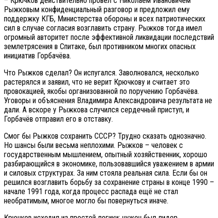
– Крючков действительно провёл с Николаем Ивановичем
Рыжковым конфиденциальный разговор и предложил ему
поддержку КГБ, Министерства обороны и всех патриотических
сил в случае согласия возглавить страну. Рыжков тогда имел
огромный авторитет после эффективной ликвидации последствий
землетрясения в Спитаке, был противником многих опасных
инициатив Горбачёва.
Что Рыжков сделал? Он испугался. Заволновался, несколько
растерялся и заявил, что не верит Крючкову и считает это
провокацией, якобы организованной по поручению Горбачёва.
Уговоры и объяснения Владимира Александровича результата не
дали. А вскоре у Рыжкова случился сердечный приступ, и
Горбачёв отправил его в отставку.
Смог бы Рыжков сохранить СССР? Трудно сказать однозначно.
Но шансы были весьма неплохими. Рыжков – человек с
государственным мышлением, опытный хозяйственник, хорошо
разбирающийся в экономике, пользовавшийся уважением в армии
и силовых структурах. За ним стояла реальная сила. Если бы он
решился возглавить борьбу за сохранение страны в конце 1990 –
начале 1991 года, когда процесс распада ещё не стал
необратимым, многое могло бы повернуться иначе.
Крючков исходил из простой логики: нужен был лидер,