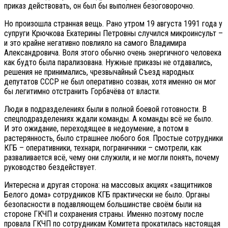
приказ действовать, он был бы выполнен безоговорочно.
Но произошла странная вещь. Рано утром 19 августа 1991 года у
супруги Крючкова Екатерины Петровны случился микроинсульт –
и это крайне негативно повлияло на самого Владимира
Александровича. Воля этого обычно очень энергичного человека
как будто была парализована. Нужные приказы не отдавались,
решения не принимались, чрезвычайный Съезд народных
депутатов СССР не был оперативно созван, хотя именно он мог
бы легитимно отстранить Горбачёва от власти.
Люди в подразделениях были в полной боевой готовности. В
спецподразделениях ждали команды. А команды всё не было.
И это ожидание, переходящее в недоумение, а потом в
растерянность, было страшнее любого боя. Простые сотрудники
КГБ – оперативники, технари, пограничники – смотрели, как
разваливается всё, чему они служили, и не могли понять, почему
руководство бездействует.
Интересна и другая сторона: на массовых акциях «защитников
Белого дома» сотрудников КГБ практически не было. Органы
безопасности в подавляющем большинстве своём были на
стороне ГКЧП и сохранения страны. Именно поэтому после
провала ГКЧП по сотрудникам Комитета прокатилась настоящая