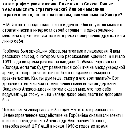
катастрофу – уничтожение Советского Союза. Они не
умели мыслить стратегически? Или они мыслили
стратегически, но по шпаргалкам, написанным на Западе?
– Мой ответ парадоксален: и то и другое. Они не умели мыслить
стратегически в интересах своей страны – и одновременно
мыслили стратегически, но в интересах совершенно других сил и
лично себя.
Горбачёв был ярчайшим образцом эгоизма и лицемерия. Я вам
расскажу эпизод, о котором мне рассказывал Крючков. В начале
1991 года во время разговора наедине Горбачёв спросил его:
«Володя, если так будут развиваться события на международной
арене, то скоро речь может пойти о создании всемирного
правительства. Как ты думаешь, смогу я его возглавить?» Вот
уровень стратегического мышления главы великой державы!
Владимир Александрович потом сказал мне, что про себя
подумал: «Да этому м… на Западе даже овец пасти не доверили
бы».
Что касается «шпаргалок с Запада» – это тоже реальность.
Целенаправленное воздействие на Горбачёва оказывали агенты
влияния, прежде всего Александр Николаевич Яковлев,
завербованный ЦРУ ещё в конце 1950‑х годов во время