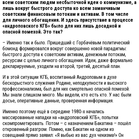
всем советским людям несбыточной идеи о коммунизме, а
лишь вокруг быстрого доступа ко всем заманчивым
советским финансовым потокам и активам. В том числе
для личного обогащения. И здесь присутствие в процессе
«андроповского КГБ» было для них лишь досадной и
опасной помехой. Это так?
– Именно так и было. Пришедший с Горбачёвым политический
бомонд формировался вокруг совершенно новой парадигмы:
быстрого доступа к советским активам, денежным потокам,
ресурсам с целью личного обогащения. Идеи, даже формально
декларируемые, уходили на второй, третий, десятый план.
И в этой ситуации КГБ, воспитанный Андроповым в духе
бескорыстного служения Родине, неподкупности и высокого
профессионализма, был для них смертельно опасной помехой.
Мы знали слишком много. Мы видели, кто есть кто. У нас были
досье, оперативные данные, проверенная информация.
Именно поэтому ещё в середине 1980‑х начались
массированные нападки на «андроповский КГБ», попытки
скомпрометировать. Потом – с назначением Бакатина – пошёл
откровенный разгром. Помню, как Бакатин на одном из
совещаний прямо заявил: «Я выбью из вас дух чекизма!» Он