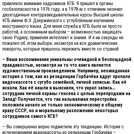
привлекло внимание кадровиков КГБ. Я пришёл в органы
госбезопасности в 1976 году, а в 1978‑м с отличием окончил
двухгодичные контрразведывательные курсы Высшей школы
КГБ имени Ф.Э. Дзержинского с углублённым изучением
иностранного языка. Для меня служба в КГБ была не просто
работой, а осознанным выбором – возможностью защищать
свою Родину, применяя интеллект и знания. И я ни секунды не
пожалел об этом выборе, несмотря на все драматические
повороты, которые пришлось пережить вместе со страной.
– Ваши воспоминания уникальны очевидной и беспощадной
правдивостью, несмотря на то что книга является
художественным произведением. Например, неожиданная
история о том, как из резиденции Горбачёва вдруг пропала
видеокассета с сугубо семейной, личной записью. Как её
искали. Как её нашли и выяснили, что украл запись…
сотрудник личной охраны генсека с целью перепродажи на
Запад! Получается, что так называемая перестройка
положила начало не только экономическому и общему
краху СССР, но и моральному разложению некоторых
сотрудников самого КГБ?
– Вы совершенно верно подметили эту тенденцию. История с
исчезновением видеокассеты из резиденции Горбачёва –