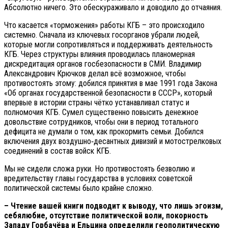
Абсолютно ничего. Это обескураживало и доводило до отчаяния.
Что касается «торможения» работы КГБ – это происходило
системно. Сначала из ключевых госорганов убрали людей,
которые могли сопротивляться и поддерживать деятельность
КГБ. Через структуры влияния проводилась планомерная
дискредитация органов госбезопасности в СМИ. Владимир
Александрович Крючков делал всё возможное, чтобы
противостоять этому: добился принятия в мае 1991 года Закона
«Об органах государственной безопасности в СССР», который
впервые в истории страны чётко устанавливал статус и
полномочия КГБ. Сумел существенно повысить денежное
довольствие сотрудников, чтобы они в период тотального
дефицита не думали о том, как прокормить семьи. Добился
включения двух воздушно‑десантных дивизий и мотострелковых
соединений в состав войск КГБ.
Мы не сидели сложа руки. Но противостоять безволию и
вредительству главы государства в условиях советской
политической системы было крайне сложно.
– Чтение вашей книги подводит к выводу, что лишь эгоизм,
себялюбие, отсутствие политической воли, покорность
Западу Горбачёва и Ельцина определили геополитическую